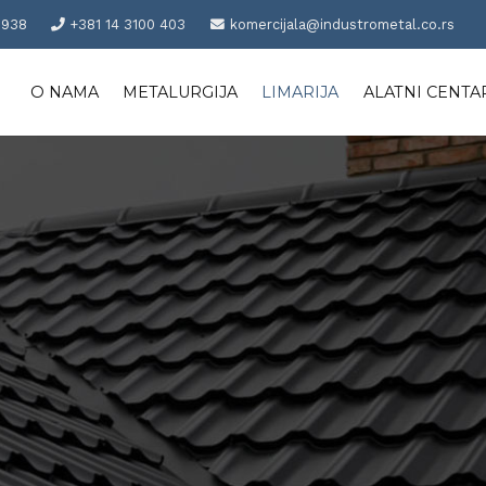
 938
+381 14 3100 403
komercijala@industrometal.co.rs
O NAMA
METALURGIJA
LIMARIJA
ALATNI CENTA