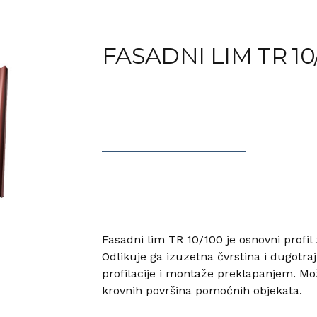
FASADNI LIM TR 10
Fasadni lim TR 10/100 je osnovni profil z
Odlikuje ga izuzetna čvrstina i dugotrajn
profilacije i montaže preklapanjem. Mož
krovnih površina pomoćnih objekata.