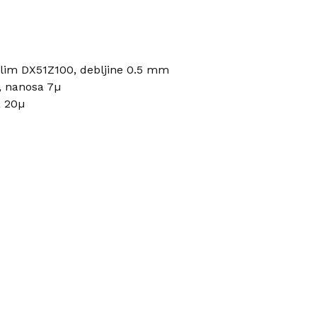
i lim DX51Z100, debljine 0.5 mm
, nanosa 7µ
a 20µ