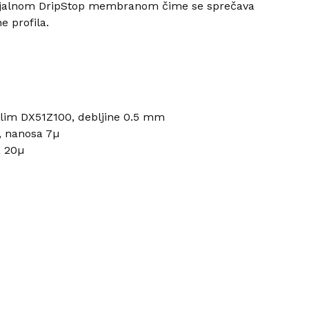
ecijalnom DripStop membranom čime se sprečava
 profila.
i lim DX51Z100, debljine 0.5 mm
, nanosa 7µ
a 20µ