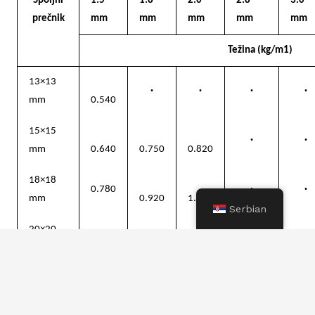
Spoljni
1.5
1.8
2.0
2.8
3.0
prečnik
mm
mm
mm
mm
mm
Težina (kg/m1)
13×13
·
·
·
·
mm
0.540
15×15
·
·
mm
0.640
0.750
0.820
18×18
0.780
·
·
mm
0.920
1.830
Serbian
20×20
0.870
·
·
mm
1.030
1.130
25×25
·
·
·
mm
1.310
1.440