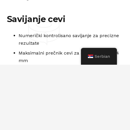
Savijanje cevi
Numerički kontrolisano savijanje za precizne
rezultate
Maksimalni prečnik cevi za savijanje Ø88,9×4
Serbian
mm
Prethodni
Sledeći